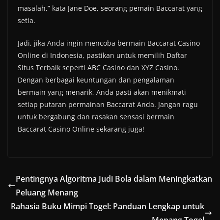
masalah,” kata Jane Doe, seorang pemain Baccarat yang
setia.
Jadi, jika Anda ingin mencoba bermain Baccarat Casino
Online di Indonesia, pastikan untuk memilih Daftar
Situs Terbaik seperti ABC Casino dan XYZ Casino.
Dengan berbagai keuntungan dan pengalaman
bermain yang menarik, Anda pasti akan menikmati
setiap putaran permainan Baccarat Anda. Jangan ragu
untuk bergabung dan rasakan sensasi bermain
Baccarat Casino Online sekarang juga!
Pentingnya Algoritma Judi Bola dalam Meningkatkan
Peluang Menang
Rahasia Buku Mimpi Togel: Panduan Lengkap untuk