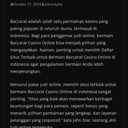
October 31, 2024
adminephe
Baccarat adalah salah satu permainan kasino yang
paling populer di seluruh dunia, termasuk di
Indonesia. Bagi para penggemar judi online, bermain
Baccarat Casino Online bisa menjadi pilihan yang
mengasyikkan. Namun, penting untuk memilih Daftar
Situs Terbaik untuk Bermain Baccarat Casino Online di
Indonesia agar pengalaman bermain Anda lebih
menyenangkan.
Menurut pakar judi online, memilih situs terbaik untuk
bermain Baccarat Casino Online di Indonesia sangat
penting. “Situs yang baik akan menawarkan berbagai
keuntungan bagi para pemain, seperti bonus yang
menarik, pilihan permainan yang lengkap, dan layanan
pelanggan yang responsif,” kata John Doe, seorang ahli
judi online terkemuka.