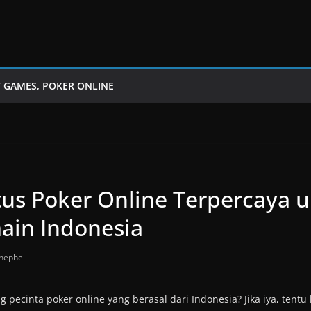
V GAMES, POKER ONLINE
itus Poker Online Terpercaya 
ain Indonesia
nephe
pecinta poker online yang berasal dari Indonesia? Jika iya, tent