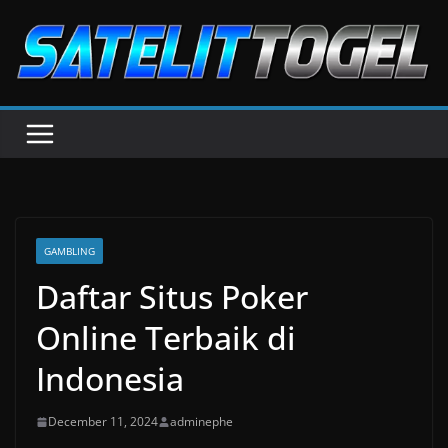
Skip
to
content
GAMBLING
Daftar Situs Poker
Online Terbaik di
Indonesia
December 11, 2024
adminephe