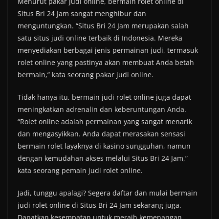
Menurut pakar judi online, bermain rolet online di
Situs Bri 24 Jam sangat menghibur dan
menguntungkan. “Situs Bri 24 Jam merupakan salah
satu situs judi online terbaik di Indonesia. Mereka
menyediakan berbagai jenis permainan judi, termasuk
rolet online yang pastinya akan membuat Anda betah
bermain,” kata seorang pakar judi online.
Tidak hanya itu, bermain judi rolet online juga dapat
meningkatkan adrenalin dan keberuntungan Anda.
“Rolet online adalah permainan yang sangat menarik
dan mengasyikkan. Anda dapat merasakan sensasi
bermain rolet layaknya di kasino sungguhan, namun
dengan kemudahan akses melalui Situs Bri 24 Jam,”
kata seorang pemain judi rolet online.
Jadi, tunggu apalagi? Segera daftar dan mulai bermain
judi rolet online di Situs Bri 24 Jam sekarang juga.
Dapatkan kesempatan untuk meraih kemenangan