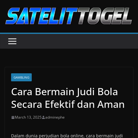
Skip
to
content
GAMBLING
Cara Bermain Judi Bola
Secara Efektif dan Aman
March 13, 2025
adminephe
Dalam dunia perjudian bola online, cara bermain judi