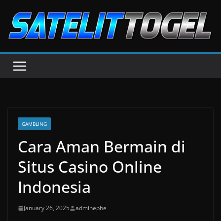
Skip
to
content
GAMBLING
Cara Aman Bermain di
Situs Casino Online
Indonesia
January 26, 2025
adminephe