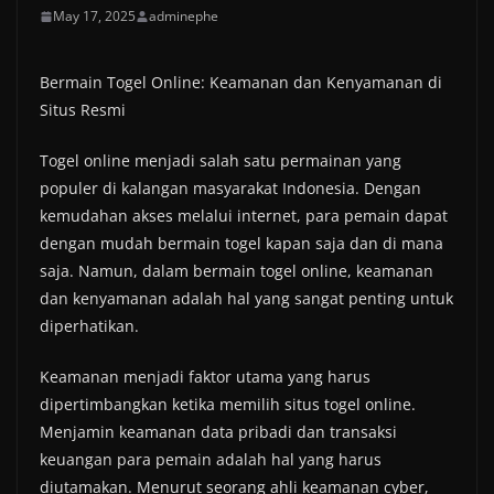
May 17, 2025
adminephe
Bermain Togel Online: Keamanan dan Kenyamanan di
Situs Resmi
Togel online menjadi salah satu permainan yang
populer di kalangan masyarakat Indonesia. Dengan
kemudahan akses melalui internet, para pemain dapat
dengan mudah bermain togel kapan saja dan di mana
saja. Namun, dalam bermain togel online, keamanan
dan kenyamanan adalah hal yang sangat penting untuk
diperhatikan.
Keamanan menjadi faktor utama yang harus
dipertimbangkan ketika memilih situs togel online.
Menjamin keamanan data pribadi dan transaksi
keuangan para pemain adalah hal yang harus
diutamakan. Menurut seorang ahli keamanan cyber,