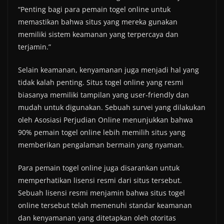
“Penting bagi para pemain togel online untuk
memastikan bahwa situs yang mereka gunakan
memiliki sistem keamanan yang terpercaya dan
terjamin.”
Selain keamanan, kenyamanan juga menjadi hal yang
tidak kalah penting. Situs togel online yang resmi
biasanya memiliki tampilan yang user-friendly dan
mudah untuk digunakan. Sebuah survei yang dilakukan
oleh Asosiasi Perjudian Online menunjukkan bahwa
90% pemain togel online lebih memilih situs yang
memberikan pengalaman bermain yang nyaman.
Para pemain togel online juga disarankan untuk
memperhatikan lisensi resmi dari situs tersebut.
Sebuah lisensi resmi menjamin bahwa situs togel
online tersebut telah memenuhi standar keamanan
dan kenyamanan yang ditetapkan oleh otoritas