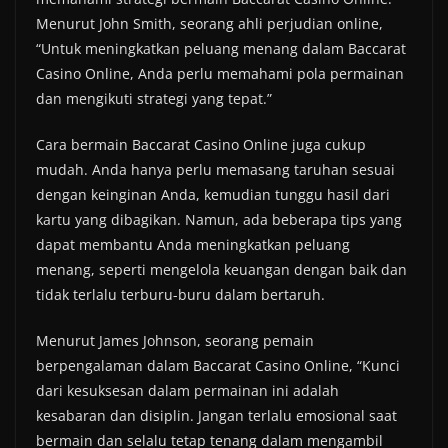
Menurut John Smith, seorang ahli perjudian online,
“Untuk meningkatkan peluang menang dalam Baccarat
Casino Online, Anda perlu memahami pola permainan
dan mengikuti strategi yang tepat.”
Cara bermain Baccarat Casino Online juga cukup
mudah. Anda hanya perlu memasang taruhan sesuai
dengan keinginan Anda, kemudian tunggu hasil dari
kartu yang dibagikan. Namun, ada beberapa tips yang
dapat membantu Anda meningkatkan peluang
menang, seperti mengelola keuangan dengan baik dan
tidak terlalu terburu-buru dalam bertaruh.
Menurut James Johnson, seorang pemain
berpengalaman dalam Baccarat Casino Online, “Kunci
dari kesuksesan dalam permainan ini adalah
kesabaran dan disiplin. Jangan terlalu emosional saat
bermain dan selalu tetap tenang dalam mengambil