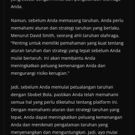
Anda.
Namun, sebelum Anda memasang taruhan, Anda perlu
memahami aturan dan strategi taruhan yang berlaku.
Menurut David Smith, seorang ahli taruhan olahraga,
“Penting untuk memiliki pemahaman yang kuat tentang
aturan taruhan dan strategi yang tepat sebelum Anda
mulai bertaruh. Ini akan membantu Anda
meningkatkan peluang kemenangan Anda dan
mengurangi risiko kerugian.”
Jadi, sebelum Anda memulai petualangan taruhan
dengan Sbobet Bola, pastikan Anda telah memahami
semua hal yang perlu diketahui tentang platform ini.
Dengan memahami aturan dan strategi taruhan yang
tepat, Anda dapat meningkatkan peluang kemenangan
Anda dan menikmati pengalaman taruhan yang
menyenangkan dan menguntungkan. Jadi, ayo mulai