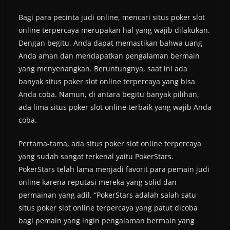
Bagi para pecinta judi online, mencari situs poker slot
online terpercaya merupakan hal yang wajib dilakukan.
Dengan begitu, Anda dapat memastikan bahwa uang
Anda aman dan mendapatkan pengalaman bermain
yang menyenangkan. Beruntungnya, saat ini ada
banyak situs poker slot online terpercaya yang bisa
Anda coba. Namun, di antara begitu banyak pilihan,
ada lima situs poker slot online terbaik yang wajib Anda
coba.
Pertama-tama, ada situs poker slot online terpercaya
yang sudah sangat terkenal yaitu PokerStars.
PokerStars telah lama menjadi favorit para pemain judi
online karena reputasi mereka yang solid dan
permainan yang adil. “PokerStars adalah salah satu
situs poker slot online terpercaya yang patut dicoba
bagi pemain yang ingin pengalaman bermain yang