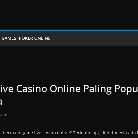
V GAMES, POKER ONLINE
ve Casino Online Paling Popu
a
ephe
a bermain game live casino online? Terlebih lagi, di Indonesia ad