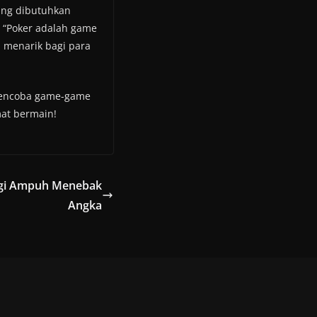
yang dibutuhkan
 “Poker adalah game
 menarik bagi para
k mencoba game-game
mat bermain!
ategi Ampuh Menebak
Angka