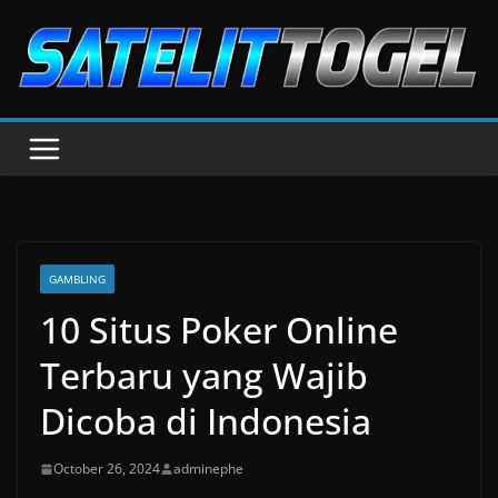
Skip
to
content
GAMBLING
10 Situs Poker Online
Terbaru yang Wajib
Dicoba di Indonesia
October 26, 2024
adminephe