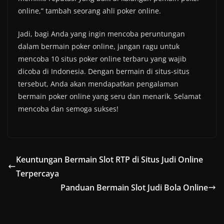
online,” tambah seorang ahli poker online.
Jadi, bagi Anda yang ingin mencoba peruntungan
dalam bermain poker online, jangan ragu untuk
mencoba 10 situs poker online terbaru yang wajib
dicoba di Indonesia. Dengan bermain di situs-situs
tersebut, Anda akan mendapatkan pengalaman
bermain poker online yang seru dan menarik. Selamat
mencoba dan semoga sukses!
Keuntungan Bermain Slot RTP di Situs Judi Online
Terpercaya
Panduan Bermain Slot Judi Bola Online