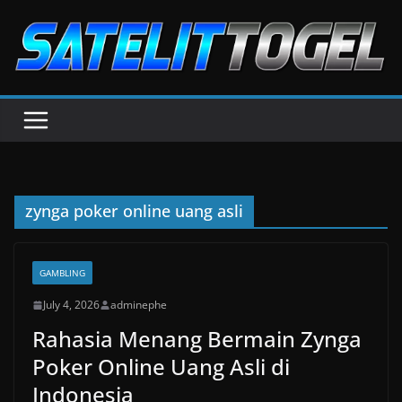
Skip
to
content
zynga poker online uang asli
GAMBLING
July 4, 2026
adminephe
Rahasia Menang Bermain Zynga
Poker Online Uang Asli di
Indonesia