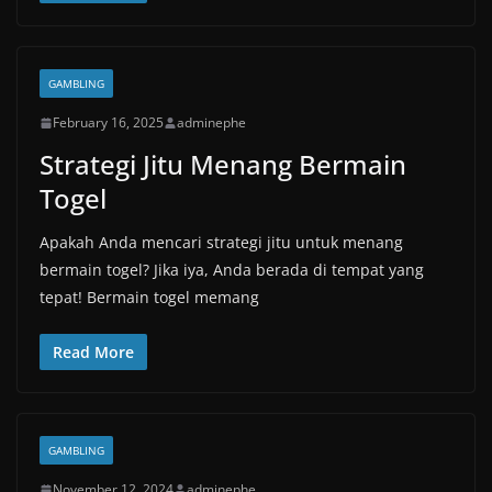
GAMBLING
February 16, 2025
adminephe
Strategi Jitu Menang Bermain
Togel
Apakah Anda mencari strategi jitu untuk menang
bermain togel? Jika iya, Anda berada di tempat yang
tepat! Bermain togel memang
Read More
GAMBLING
November 12, 2024
adminephe