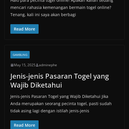
Halo para pecinta togel online! Apakah kalian sedang
mencari rahasia kemenangan bermain togel online?
Tenang, kali ini saya akan berbagi
Read More
GAMBLING
May 15, 2025
adminephe
Jenis-jenis Pasaran Togel yang
Wajib Diketahui
Jenis-jenis Pasaran Togel yang Wajib Diketahui Jika
Anda merupakan seorang pecinta togel, pasti sudah
tidak asing lagi dengan istilah jenis-jenis
Read More