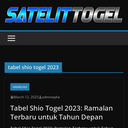
Skip
to
content
tabel shio togel 2023
GAMBLING
March 12, 2025
adminephe
Tabel Shio Togel 2023: Ramalan
Terbaru untuk Tahun Depan