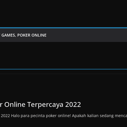
V GAMES, POKER ONLINE
r Online Terpercaya 2022
 2022 Halo para pecinta poker online! Apakah kalian sedang menc