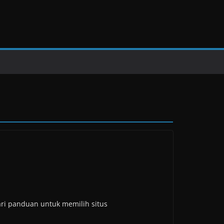
ari panduan untuk memilih situs