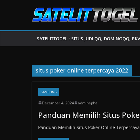
Skip
to
content
SATELITTOGEL : SITUS JUDI QQ, DOMINOQQ, PK
situs poker online terpercaya 2022
GAMBLING
December 4, 2024
adminephe
Panduan Memilih Situs Poke
Panduan Memilih Situs Poker Online Terpercaya