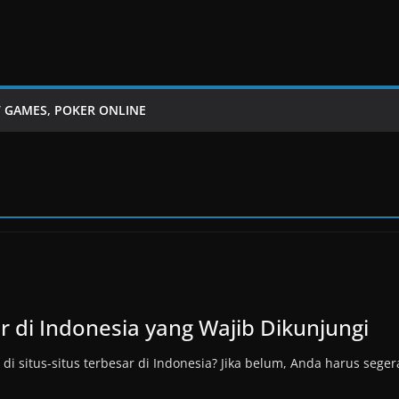
V GAMES, POKER ONLINE
r di Indonesia yang Wajib Dikunjungi
i situs-situs terbesar di Indonesia? Jika belum, Anda harus seg