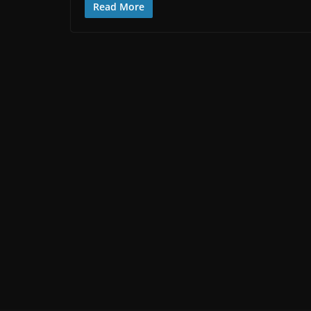
Read More