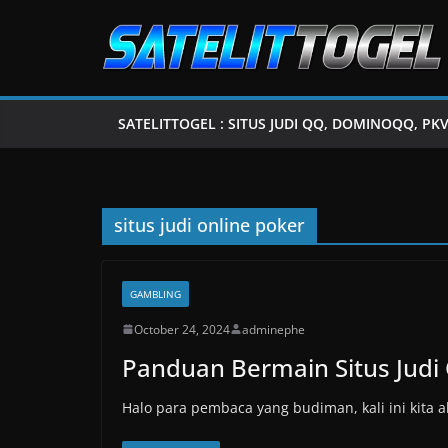
Skip
to
content
SATELITTOGEL : SITUS JUDI QQ, DOMINOQQ, PK
situs judi online poker
GAMBLING
October 24, 2024
adminephe
Panduan Bermain Situs Judi
Halo para pembaca yang budiman, kali ini kita