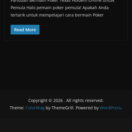
Panduan Bermain Poker Texas Holdem Online untuk
Pemula Halo pemain poker pemula! Apakah Anda
tertarik untuk mempelajari cara bermain Poker
Read More
Copyright © 2026
. All rights reserved.
Theme:
ColorMag
by ThemeGrill. Powered by
WordPress
.