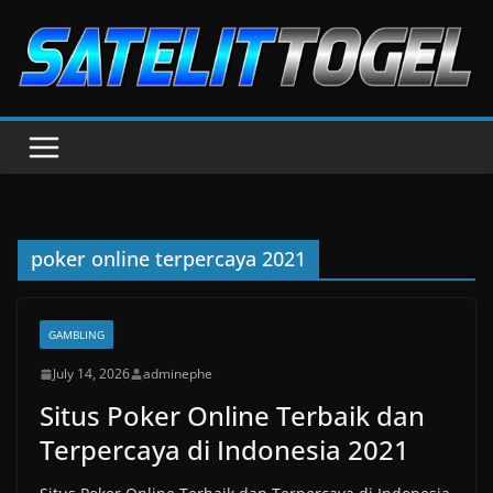
Skip
to
content
poker online terpercaya 2021
GAMBLING
July 14, 2026
adminephe
Situs Poker Online Terbaik dan
Terpercaya di Indonesia 2021