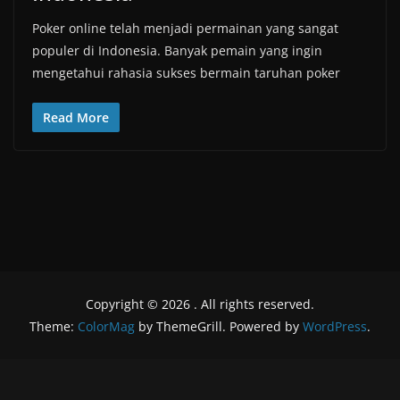
Poker online telah menjadi permainan yang sangat
populer di Indonesia. Banyak pemain yang ingin
mengetahui rahasia sukses bermain taruhan poker
Read More
Copyright © 2026
. All rights reserved.
Theme:
ColorMag
by ThemeGrill. Powered by
WordPress
.