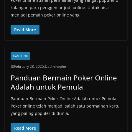
Poker online adalah permainan yang sangat populer di
kalangan para penggemar judi online. Untuk bisa
menjadi pemain poker online yang
Read More
GAMBLING
February 28, 2025
adminephe
Panduan Bermain Poker Online
Adalah untuk Pemula
Panduan Bermain Poker Online Adalah untuk Pemula
Poker online telah menjadi salah satu permainan kartu
yang paling populer di dunia.
Read More