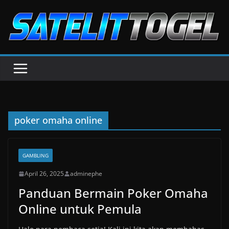
Skip
to
content
poker omaha online
GAMBLING
April 26, 2025
adminephe
Panduan Bermain Poker Omaha
Online untuk Pemula