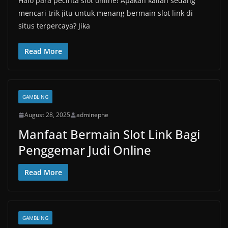
Halo para pecinta slot online! Apakah kalian sedang
mencari trik jitu untuk menang bermain slot link di
situs terpercaya? Jika
Read More
GAMBLING
August 28, 2025
adminephe
Manfaat Bermain Slot Link Bagi
Penggemar Judi Online
Read More
GAMBLING