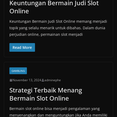
Keuntungan Bermain Judi Slot
Online
Keuntungan Bermain Judi Slot Online memang menjadi
topik yang selalu menarik untuk dibahas. Dalam dunia
perjudian online, permainan slot menjadi
Read More
GAMBLING
November 13, 2024
adminephe
Strategi Terbaik Menang
Bermain Slot Online
Bermain slot online bisa menjadi pengalaman yang
menyenangkan dan menguntungkan jika Anda memiliki