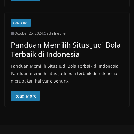
GAMBLING
October 25, 2024
adminephe
Panduan Memilih Situs Judi Bola
Terbaik di Indonesia
Panduan Memilih Situs Judi Bola Terbaik di Indonesia
Panduan memilih situs judi bola terbaik di Indonesia
merupakan hal yang penting
Read More