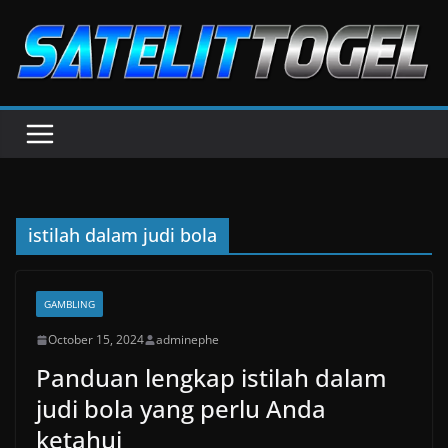
Skip
to
content
istilah dalam judi bola
GAMBLING
October 15, 2024
adminephe
Panduan lengkap istilah dalam
judi bola yang perlu Anda
ketahui