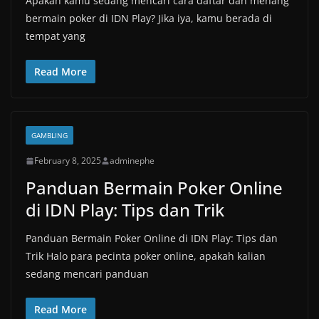
Apakah kamu sedang mencari cara daftar dan menang
bermain poker di IDN Play? Jika iya, kamu berada di
tempat yang
Read More
GAMBLING
February 8, 2025
adminephe
Panduan Bermain Poker Online
di IDN Play: Tips dan Trik
Panduan Bermain Poker Online di IDN Play: Tips dan
Trik Halo para pecinta poker online, apakah kalian
sedang mencari panduan
Read More