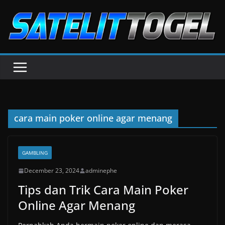
Skip
to
content
cara main poker online agar menang
GAMBLING
December 23, 2024
adminephe
Tips dan Trik Cara Main Poker
Online Agar Menang