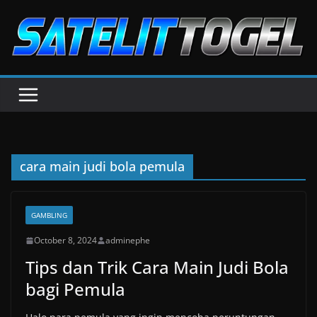
Skip
to
content
cara main judi bola pemula
GAMBLING
October 8, 2024
adminephe
Tips dan Trik Cara Main Judi Bola
bagi Pemula