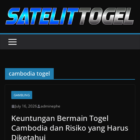
Skip
to
content
cambodia togel
GAMBLING
July 16, 2026
adminephe
Keuntungan Bermain Togel
Cambodia dan Risiko yang Harus
Diketahui