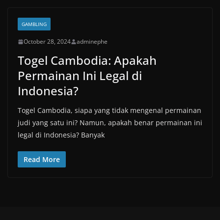
GAMBLING
October 28, 2024
adminephe
Togel Cambodia: Apakah
Permainan Ini Legal di
Indonesia?
Togel Cambodia, siapa yang tidak mengenal permainan
judi yang satu ini? Namun, apakah benar permainan ini
legal di Indonesia? Banyak
Read More