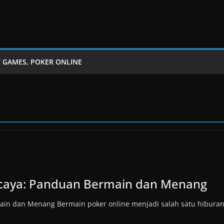
V GAMES, POKER ONLINE
rcaya: Panduan Bermain dan Menang
in dan Menang Bermain poker online menjadi salah satu hiburan