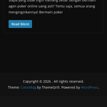
Siapa yang tidak ingin menang besar dengan bermain
agen poker online uang asli? Tentu saja, semua orang
menginginkannya! Bermain poker
Read More
Copyright © 2026
. All rights reserved.
Theme:
ColorMag
by ThemeGrill. Powered by
WordPress
.