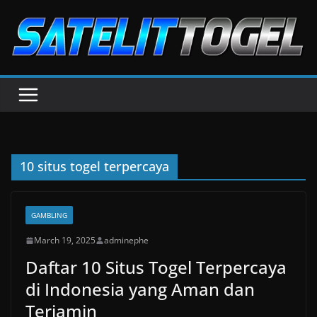
Skip
to
content
10 situs togel terpercaya
GAMBLING
March 19, 2025
adminephe
Daftar 10 Situs Togel Terpercaya
di Indonesia yang Aman dan
Terjamin